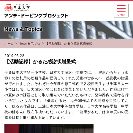
MENU
News & Topics
ホーム
News & Topics
【活動記録】かるた感謝状贈呈式
2019.03.28
【活動記録】かるた感謝状贈呈式
千葉日本大学第一小学校、日本大学藤沢小学校では、「健康かるた」（仮
称）の絵札用の絵画作品を提供してくれた児童の皆さんへ、感謝状の贈呈
が行われました。それぞれ今年度の修了式内で各校長先生より千葉日大一
小では
13
名、日大藤沢小では
11
名に贈呈していただきました。作品は昨年
の夏休みの課題として取り組んでいただいたもので、薬学部内で選考を行
い決定したものです。「健康かるた」は全
50
作品での完成を目指してお
り、残る
26
作品は、土浦日本大学中等教育学校、日本大学高等学校・中学
校の皆さんに現在作成いただいています。「健康かるた」は来年度内の完
成を目指し取り組みを続けています。