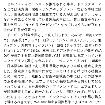
セルフメディケーションが推進される昨今、ドラッグストア
などでは漢方薬、栄養ドリンクやサプリメントなどを手軽に購
入し、健康の維持増進に役立てている人が沢山います。しかし
ながら何気なく利用している製品の中には、禁止物質を含む生
薬を含有し、”うっかりドーピング”となってしまうものが存在す
るため注意が必要です。
ドーピング対象生薬として良く知られているのが、麻黄 (マオ
ウ)、呉茱萸 (ゴシュユ)、細辛 (サイシン)、南天 (ナンテン)、附
子 (ブシ)、海狗腎 (カイクジン)、麝香 (ジャコウ)、鹿茸 (ロク
ジョウ) などです (表1)。麻黄は世界アンチドーピング機構 (WA
DA) が規定する禁止表国際基準の”S6. 興奮薬”に規定されている
エフェドリン (図1) を含みます。このエフェドリンは、1885年
に日本薬学の始祖である長井長義が麻黄より単離し構造を決定
した、窒素原子を構造中に含むアルカロイドと呼ばれる植物成
分の一種です。一般的なかぜ薬や鎮咳薬の中には、その誘導体
であるdl-塩酸メチルエフェドリンが鎮咳効果を目的として配合
されています。また海外製のサプリメントでは、エフェドリン
が脂肪燃焼を目的に配合されていたり、明記されずに混入して
いたりすることがあるため、インターネット上での安易な購入
は避けるべきです。WADAの禁止表国際基準により”S3. ベータ2