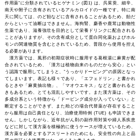
作用薬”に分類されているヒゲナミン (図1) は、呉茱萸、細辛、
南天や附子に含有されているアルカロイドの一種です。特に南
天に関しては、のど飴などに含有されることがあるため、飴だ
からといって油断はできません。海狗腎、麝香や鹿茸は動物性
生薬であり、滋養強壮を目的として栄養ドリンクに配合される
ことがありますが、その含有成分として蛋白同化薬およびホル
モンの関連物質を含むとされているため、普段から使用を控え
る必要があります。
漢方薬では、風邪の初期症状時に服用する葛根湯に麻黄が配
合されているため、「漢方は植物由来のものだから安心」とい
う認識で服用してしまうと、”うっかりドーピング”の原因となっ
てしまいます。表記も様々であり、「エフェドリン」と書かれ
るときや「麻黄抽出物」、「マオウエキス」などと書かれると
きもあるため、とても混乱しやすいです。また漢方薬は、その
多成分系という特徴から「ドーピング成分が入っていない」と
断定することができず、また殆どの場合代替薬が存在すること
から服用は自己責任となり、治療使用特例 (TUE) も申請できま
せん。しかしながら、近年抗がん剤の副作用対策や婦人系疾患
などに対して漢方薬を積極的に使うケースが増えているため、
漢方薬を必要とするアスリートのためにも、安全性の向上と品